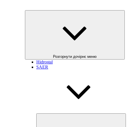
Розгорнути дочірнє меню
Hidrostal
SAER