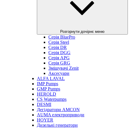
Розгорнути дочірнє меню
Серія BluePro
Серія Steel
Серія DR
Серія DGG
Серія APG
Серія GRG
Змішувачі Zenit
Аксесуари
ALFA LAVAL
IMP Pumps
GMP Pumps
HEROLD
CS Waterpumps
DESMI
Дегідратори AMCON
AUMA електроприводи
HOYER
Дизельні генератори