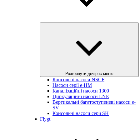
Розгорнути дочірнє меню
Консольні насоси NSCF
Насоси серії е-HM
Каналізаційні насоси 1300
Циркуляційні насоси LNE
Вертикальні багатоступеневі насоси e-
SV
Консольні насоси серії SH
Flygt