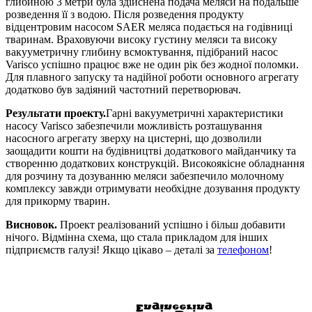
глибиною 3 метри була здійснена подача меляси на подальше
розведення її з водою. Після розведення продукту
відцентровим насосом SAER меляса подається на годівниці
тваринам. Враховуючи високу густину меляси та високу
вакууметричну глибину всмоктування, підібраний насос
Varisco успішно працює вже не один рік без жодної поломки.
Для плавного запуску та надійної роботи основного агрегату
додатково був задіяний частотний перетворювач.
Результати проекту.
Гарні вакууметричні характеристики
насосу Varisco забезпечили можливість розташування
насосного агрегату зверху на цистерні, що дозволили
заощадити кошти на будівництві додаткового майданчику та
створенню додаткових конструкцій. Високоякісне обладнання
для розчину та дозуванню меляси забезпечило молочному
комплексу завжди отримувати необхідне дозування продукту
для прикорму тварин.
Висновок.
Проект реалізований успішно і більш добавити
нічого. Відмінна схема, що стала прикладом для інших
підприємств галузі! Якщо цікаво – деталі за
телефоном
!