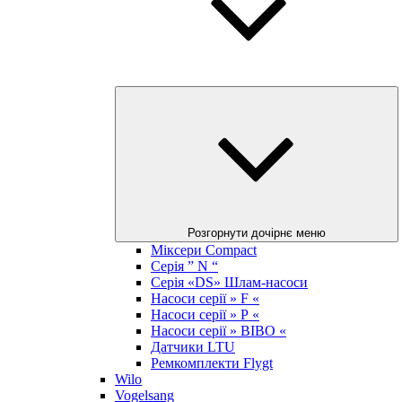
Розгорнути дочірнє меню
Міксери Compact
Серія ” N “
Серія «DS» Шлам-насоси
Насоси серії » F «
Насоси серії » Р «
Насоси серії » BIBO «
Датчики LTU
Ремкомплекти Flygt
Wilo
Vogelsang