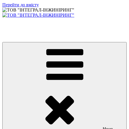
Перейти до вмісту
ТОВ "ІНТЕГРАЛ-ІНЖИНІРИНГ"
LLC "INTEGRAL-ENGINEERING" – challenge everything.
Меню