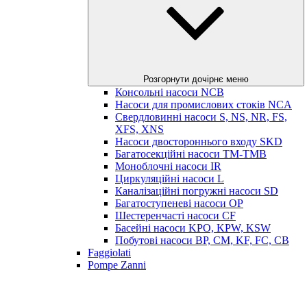
Розгорнути дочірнє меню
Консольні насоси NCB
Насоси для промислових стоків NCA
Свердловинні насоси S, NS, NR, FS,
XFS, XNS
Насоси двостороннього входу SKD
Багатосекційні насоси TM-TMB
Моноблочні насоси IR
Циркуляційні насоси L
Каналізаційні погружні насоси SD
Багатоступеневі насоси OP
Шестеренчасті насоси CF
Басейні насоси KPO, KPW, KSW
Побутові насоси BP, CM, KF, FC, CB
Faggiolati
Pompe Zanni