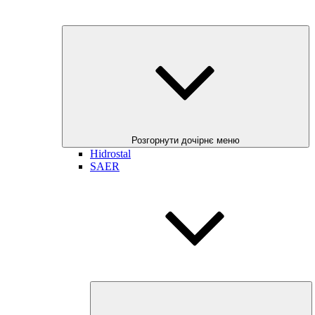
Розгорнути дочірнє меню
Hidrostal
SAER