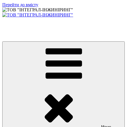
Перейти до вмісту
ТОВ "ІНТЕГРАЛ-ІНЖИНІРИНГ"
LLC "INTEGRAL-ENGINEERING" – challenge everything.
Меню