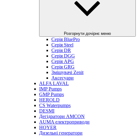
Розгорнути дочірнє меню
Серія BluePro
Серія Steel
Серія DR
Серія DGG
Серія APG
Серія GRG
Змішувачі Zenit
Аксесуари
ALFA LAVAL
IMP Pumps
GMP Pumps
HEROLD
CS Waterpumps
DESMI
Дегідратори AMCON
AUMA електроприводи
HOYER
Дизельні генератори