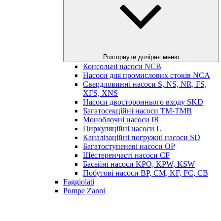
Розгорнути дочірнє меню
Консольні насоси NCB
Насоси для промислових стоків NCA
Свердловинні насоси S, NS, NR, FS,
XFS, XNS
Насоси двостороннього входу SKD
Багатосекційні насоси TM-TMB
Моноблочні насоси IR
Циркуляційні насоси L
Каналізаційні погружні насоси SD
Багатоступеневі насоси OP
Шестеренчасті насоси CF
Басейні насоси KPO, KPW, KSW
Побутові насоси BP, CM, KF, FC, CB
Faggiolati
Pompe Zanni