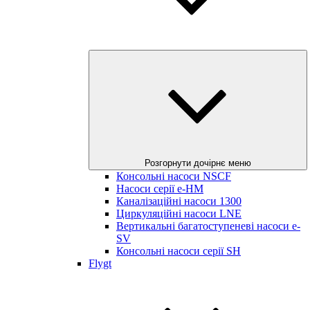
Розгорнути дочірнє меню
Консольні насоси NSCF
Насоси серії е-HM
Каналізаційні насоси 1300
Циркуляційні насоси LNE
Вертикальні багатоступеневі насоси e-
SV
Консольні насоси серії SH
Flygt