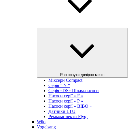
Розгорнути дочірнє меню
Міксери Compact
Серія ” N “
Серія «DS» Шлам-насоси
Насоси серії » F «
Насоси серії » Р «
Насоси серії » BIBO «
Датчики LTU
Ремкомплекти Flygt
Wilo
Vogelsang